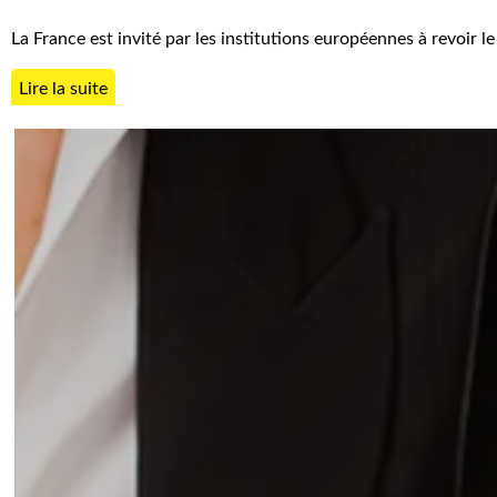
La France est invité par les institutions européennes à revoir
Lire la suite