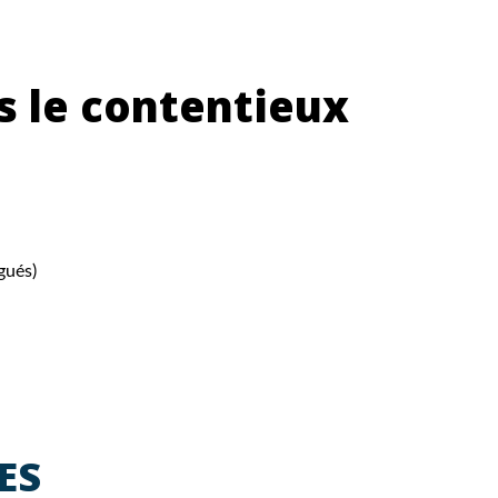
ns le contentieux
gués)
ES