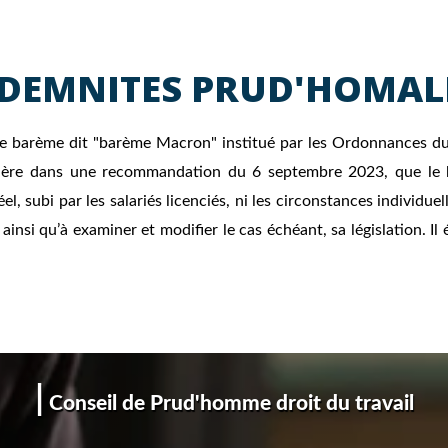
NDEMNITES PRUD'HOMAL
r le barème dit "barème Macron" institué par les Ordonnances d
sidère dans une recommandation du 6 septembre 2023, que le 
l, subi par les salariés licenciés, ni les circonstances individue
ainsi qu’à examiner et modifier le cas échéant, sa législation. I
|
Conseil de Prud'homme droit du travail